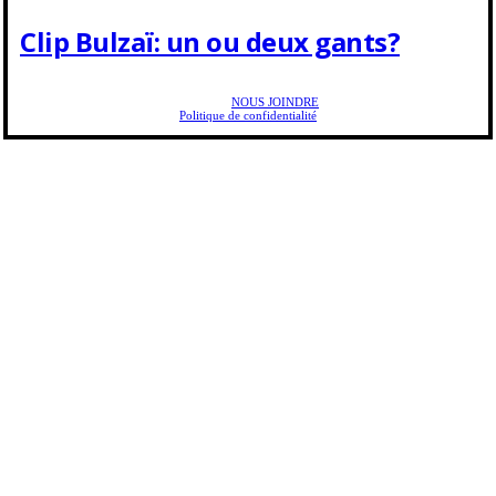
Clip Bulzaï: un ou deux gants?
Copyright © 2025 Golf Martial Lapointe. Tous droits réservés. Droits d'auteur Martial
Lapointe |
NOUS JOINDRE
Politique de confidentialité
Toute reproduction de ce texte doit recevoir l'approbation de l'auteur.