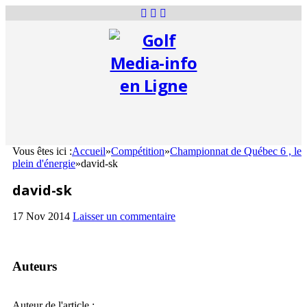
Vous êtes ici :
Accueil
»
Compétition
»
Championnat de Québec 6 , le
plein d'énergie
»
david-sk
david-sk
17 Nov 2014
Laisser un commentaire
Auteurs
Auteur de l'article :