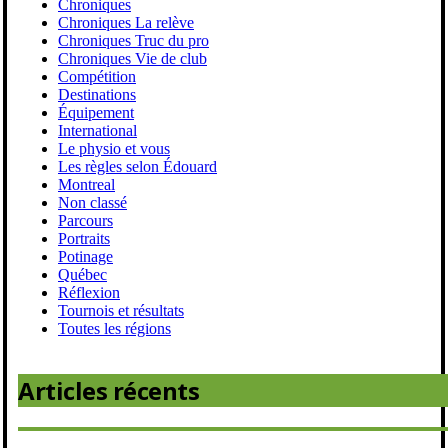
Chroniques
Chroniques La relève
Chroniques Truc du pro
Chroniques Vie de club
Compétition
Destinations
Équipement
International
Le physio et vous
Les règles selon Édouard
Montreal
Non classé
Parcours
Portraits
Potinage
Québec
Réflexion
Tournois et résultats
Toutes les régions
Articles récents