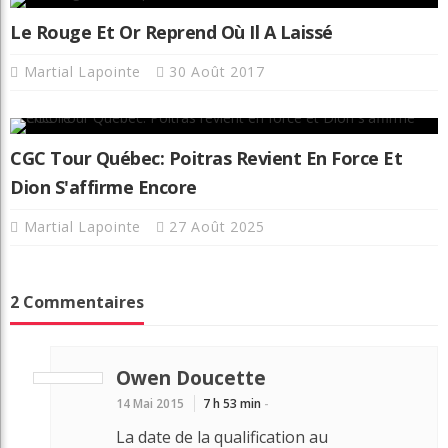
Le Rouge Et Or Reprend Où Il A Laissé
Martial Lapointe
30 Août 2017
CGC Tour Québec: Poitras Revient En Force Et
Dion S'affirme Encore
Martial Lapointe
27 Août 2025
2 Commentaires
Owen Doucette
14 Mai 2015
7 h 53 min
-
La date de la qualification au