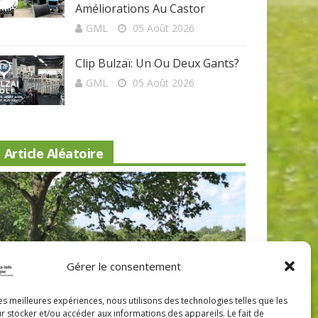
Améliorations Au Castor
GML
05 Août 2026
Clip Bulzaï: Un Ou Deux Gants?
GML
05 Août 2026
Article Aléatoire
Gérer le consentement
Beaconsfield renoue avec son look
Nouveau 
les meilleures expériences, nous utilisons des technologies telles que les
r stocker et/ou accéder aux informations des appareils. Le fait de
d'antan
Lévis: a