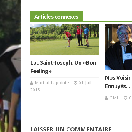
Articles connexes
Lac Saint-Joseph: Un «bon
Feeling»
Nos Voisin
Martial Lapointe
01 Juil
Ennuyés…
2015
GML
0
LAISSER UN COMMENTAIRE