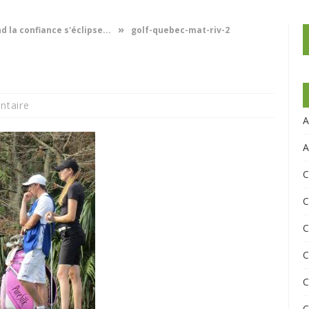
»
 la confiance s'éclipse...
golf-quebec-mat-riv-2
ntaire
A
A
C
C
C
C
C
C