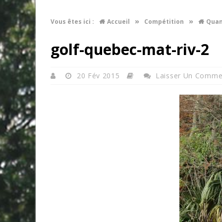
»
»
Vous êtes ici :
Accueil
Compétition
Quand
golf-quebec-mat-riv-2
20 Fév 2015
Laisser Un Comme