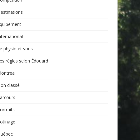
estinations
quipement
nternational
e physio et vous
es règles selon Édouard
ontreal
on classé
arcours
ortraits
otinage
uébec