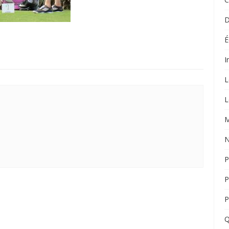
D
É
I
L
L
M
N
P
P
P
Q