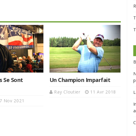
R
T
T
B
N
s Se Sont
Un Champion Imparfait
p
Ray Cloutier
11 Avr 2018
L
7 Nov 2021
I
a
C