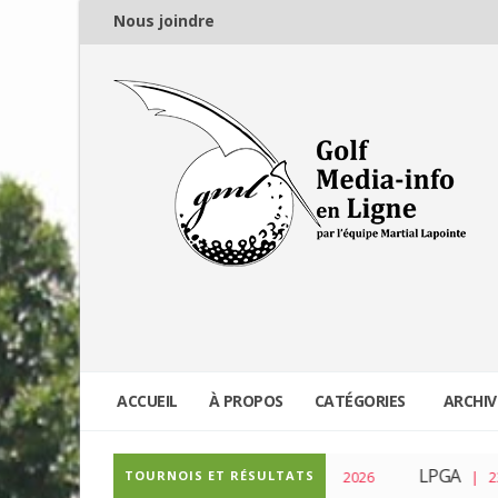
Nous joindre
ACCUEIL
À PROPOS
CATÉGORIES
ARCHIV
PGA Tour
LPGA
TOURNOIS ET RÉSULTATS
| 04 Mar 2026
| 23 Fév