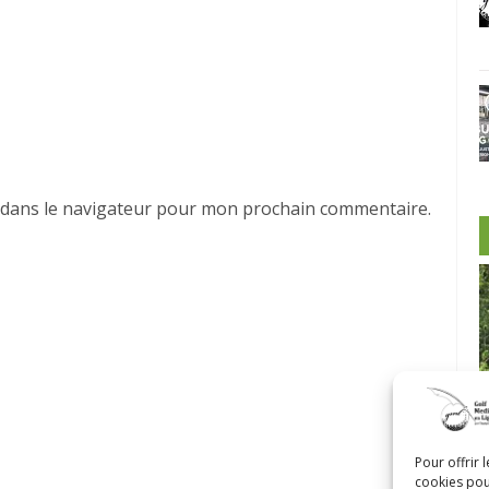
 dans le navigateur pour mon prochain commentaire.
-Morin et
Pour offrir 
cookies pou
Castor
Clip Bulzaï: un ou deux gants?