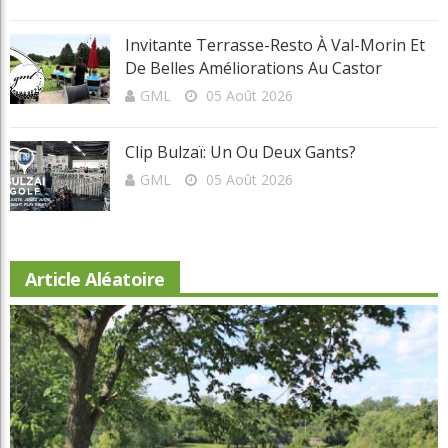
Édouard Rivard
05 Août 2026
Invitante Terrasse-Resto À Val-Morin Et
De Belles Améliorations Au Castor
GML
05 Août 2026
Clip Bulzaï: Un Ou Deux Gants?
GML
05 Août 2026
Article Aléatoire