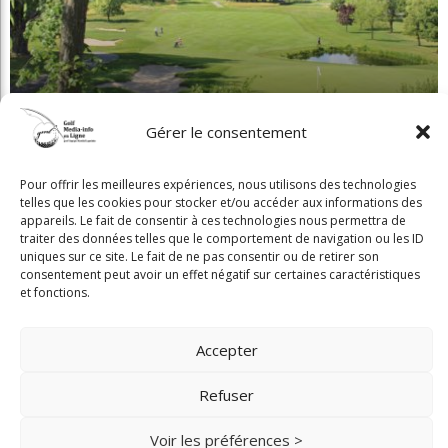
Gérer le consentement
Beaconsfield renoue avec son look d'antan
Pour offrir les meilleures expériences, nous utilisons des technologies
telles que les cookies pour stocker et/ou accéder aux informations des
appareils. Le fait de consentir à ces technologies nous permettra de
traiter des données telles que le comportement de navigation ou les ID
uniques sur ce site. Le fait de ne pas consentir ou de retirer son
consentement peut avoir un effet négatif sur certaines caractéristiques
et fonctions.
Copyright © 2025 Golf Martial Lapointe. Tous droits réservés. Droits d'auteur
Martial Lapointe |
NOUS JOINDRE
Accepter
Politique de confidentialité
Refuser
Toute reproduction de ce texte doit recevoir l'approbation de l'auteur.
Voir les préférences >