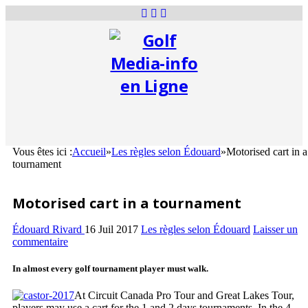
Vous êtes ici :
Accueil
»
Les règles selon Édouard
»
Motorised cart in a
tournament
Motorised cart in a tournament
Édouard Rivard
16 Juil 2017
Les règles selon Édouard
Laisser un
commentaire
In almost every golf tournament player must walk.
At Circuit Canada Pro Tour and Great Lakes Tour,
players may use a cart for the 1 and 2 days tournaments. In the 4