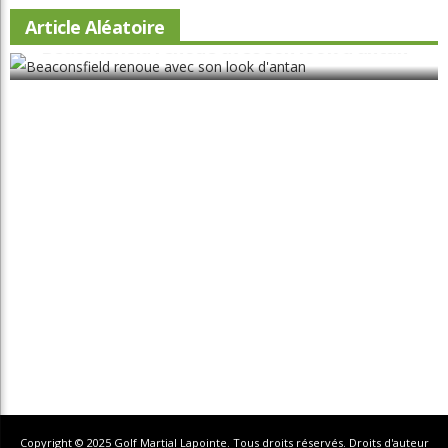
Équipement
International
Le physio et vous
Les règles selon Édouard
Montreal
Non classé
Parcours
Portraits
Potinage
Québec
Réflexion