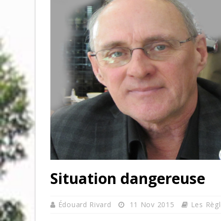
Situation dangereuse
Édouard Rivard
11 Nov 2015
Les Règ