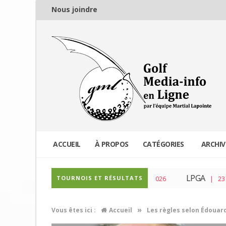
Nous joindre
ACCUEIL
À PROPOS
CATÉGORIES
ARCHIV
PGA Tour
LPGA
TOURNOIS ET RÉSULTATS
| 04 Mar 2026
| 23 Fév 2026
»
Vous êtes ici :
Accueil
Les règles selon Édouar