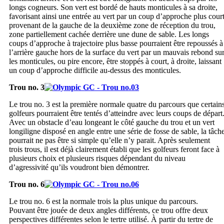
longs cogneurs. Son vert est bordé de hauts monticules à sa droite,
favorisant ainsi une entrée au vert par un coup d’approche plus cour
provenant de la gauche de la deuxième zone de réception du trou,
zone partiellement cachée derrière une dune de sable. Les longs
coups d’approche à trajectoire plus basse pourraient être repoussés à
l’arrière gauche hors de la surface du vert par un mauvais rebond su
les monticules, ou pire encore, être stoppés à court, à droite, laissant
un coup d’approche difficile au-dessus des monticules.
Trou no. 3
Le trou no. 3 est la première normale quatre du parcours que certain
golfeurs pourraient être tentés d’atteindre avec leurs coups de départ
Avec un obstacle d’eau longeant le côté gauche du trou et un vert
longiligne disposé en angle entre une série de fosse de sable, la tâch
pourrait ne pas être si simple qu’elle n’y parait. Après seulement
trois trous, il est déjà clairement établi que les golfeurs feront face à
plusieurs choix et plusieurs risques dépendant du niveau
d’agressivité qu’ils voudront bien démontrer.
Trou no. 6
Le trou no. 6 est la normale trois la plus unique du parcours.
Pouvant être jouée de deux angles différents, ce trou offre deux
perspectives différentes selon le tertre utilisé. À partir du tertre de