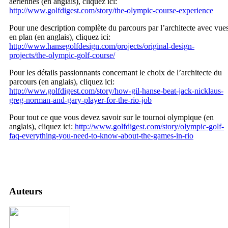
aériennes (en anglais), cliquez ici:
http://www.golfdigest.com/story/the-olympic-course-experience
Pour une description complète du parcours par l’architecte avec vue
en plan (en anglais), cliquez ici:
http://www.hansegolfdesign.com/projects/original-design-
projects/the-olympic-golf-course/
Pour les détails passionnants concernant le choix de l’architecte du
parcours (en anglais), cliquez ici:
http://www.golfdigest.com/story/how-gil-hanse-beat-jack-nicklaus-
greg-norman-and-gary-player-for-the-rio-job
Pour tout ce que vous devez savoir sur le tournoi olympique (en
anglais), cliquez ici:
http://www.golfdigest.com/story/olympic-golf-
faq-everything-you-need-to-know-about-the-games-in-rio
Auteurs