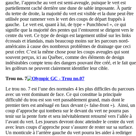
gauche, l’approche au vert est semi-aveugle, puisque le vert est
partiellement caché derrière une dune de sable imposante. À partir
du tertre de droite, la majorité du vert est visible et la dune peut être
utilisée pour ramener vers le vert des coups de départ frappés à
gauche. Le vert est, quant à lui, de type « Punchbowl », ce qui
signifie que la majorité des pentes qui l’entourent se dirigent vers le
centre du vert. Ce type de design est largement utilisé sur les links
écossais et irlandais, mais beaucoup moins sur les parcours nord-
américains à cause des nombreux problèmes de drainage que ceci
peut créer. C’est la même chose pour les coups aveugles qui sont
souvent perçus, ici au Québec, comme des éléments de design
indésirables compte tenu des dangers pouvant être créé, et le fait que
les golfeurs ne peuvent clairement identifier leur cible.
Trou no. 7
Le trou no. 7 est l’une des normales 4 les plus difficiles du parcours
avec un vent dominant de face. Ce qui constitue la principale
difficulté du trou est son vert passablement grand, mais dont le
premier tiers est aménagé en faux devant (« false-front »). Ainsi, un
coup d’approche qui tombera sur le devant du vert ne pourra pas
tenir sur la pente forte et sera inévitablement retourné vers l’allée à
l’avant du vert. Les joueurs devront donc atteindre le centre du vert
avec leurs coups d’approche pour s’assurer de rester sur sa surface.
Un monticule à l’arrière gauche du vert pourra les aider à rediriger