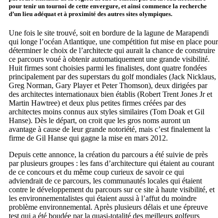
pour tenir un tournoi de cette envergure, et ainsi commence la recherche
d’un lieu adéquat et à proximité des autres sites olympiques.
Une fois le site trouvé, soit en bordure de la lagune de Marapendi
qui longe l’océan Atlantique, une compétition fut mise en place pour
déterminer le choix de l’architecte qui aurait la chance de construire
ce parcours voué à obtenir automatiquement une grande visibilité.
Huit firmes sont choisies parmi les finalistes, dont quatre fondées
principalement par des superstars du golf mondiales (Jack Nicklaus,
Greg Norman, Gary Player et Peter Thomson), deux dirigées par
des architectes internationaux bien établis (Robert Trent Jones Jr et
Martin Hawtree) et deux plus petites firmes créées par des
architectes moins connus aux styles similaires (Tom Doak et Gil
Hanse). Dès le départ, on croit que les gros noms auront un
avantage à cause de leur grande notoriété, mais c’est finalement la
firme de Gil Hanse qui gagne la mise en mars 2012.
Depuis cette annonce, la création du parcours a été suivie de près
par plusieurs groupes : les fans d’architecture qui étaient au courant
de ce concours et du même coup curieux de savoir ce qui
adviendrait de ce parcours, les communautés locales qui étaient
contre le développement du parcours sur ce site à haute visibilité, et
les environnementalistes qui étaient aussi à l’affut du moindre
problème environnemental. Après plusieurs délais et une épreuve
test qui a été boudée par la quasi-totalité des meilleurs golfeurs