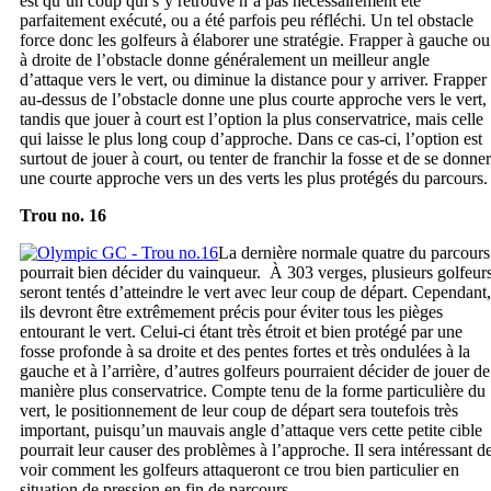
est qu’un coup qui s’y retrouve n’a pas nécessairement été
parfaitement exécuté, ou a été parfois peu réfléchi. Un tel obstacle
force donc les golfeurs à élaborer une stratégie. Frapper à gauche ou
à droite de l’obstacle donne généralement un meilleur angle
d’attaque vers le vert, ou diminue la distance pour y arriver. Frapper
au-dessus de l’obstacle donne une plus courte approche vers le vert,
tandis que jouer à court est l’option la plus conservatrice, mais celle
qui laisse le plus long coup d’approche. Dans ce cas-ci, l’option est
surtout de jouer à court, ou tenter de franchir la fosse et de se donner
une courte approche vers un des verts les plus protégés du parcours.
Trou no. 16
La dernière normale quatre du parcours
pourrait bien décider du vainqueur. À 303 verges, plusieurs golfeur
seront tentés d’atteindre le vert avec leur coup de départ. Cependant,
ils devront être extrêmement précis pour éviter tous les pièges
entourant le vert. Celui-ci étant très étroit et bien protégé par une
fosse profonde à sa droite et des pentes fortes et très ondulées à la
gauche et à l’arrière, d’autres golfeurs pourraient décider de jouer de
manière plus conservatrice. Compte tenu de la forme particulière du
vert, le positionnement de leur coup de départ sera toutefois très
important, puisqu’un mauvais angle d’attaque vers cette petite cible
pourrait leur causer des problèmes à l’approche. Il sera intéressant d
voir comment les golfeurs attaqueront ce trou bien particulier en
situation de pression en fin de parcours.