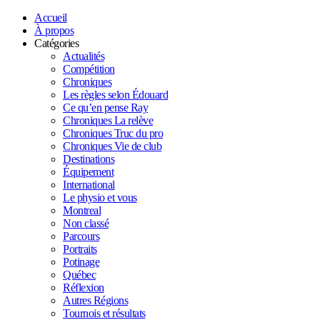
Accueil
À propos
Catégories
Actualités
Compétition
Chroniques
Les règles selon Édouard
Ce qu’en pense Ray
Chroniques La relève
Chroniques Truc du pro
Chroniques Vie de club
Destinations
Équipement
International
Le physio et vous
Montreal
Non classé
Parcours
Portraits
Potinage
Québec
Réflexion
Autres Régions
Tournois et résultats