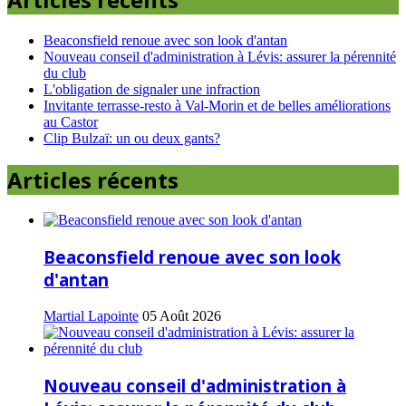
Beaconsfield renoue avec son look d'antan
Nouveau conseil d'administration à Lévis: assurer la pérennité
du club
L'obligation de signaler une infraction
Invitante terrasse-resto à Val-Morin et de belles améliorations
au Castor
Clip Bulzaï: un ou deux gants?
Articles récents
Beaconsfield renoue avec son look
d'antan
Martial Lapointe
05 Août 2026
Nouveau conseil d'administration à