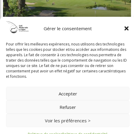
Beaconsfield renoue avec son look d'antan
Gérer le consentement
Pour offrir les meilleures expériences, nous utilisons des technologies
telles que les cookies pour stocker et/ou accéder aux informations des
appareils. Le fait de consentir à ces technologies nous permettra de
traiter des données telles que le comportement de navigation ou les ID
Copyright © 2025 Golf Martial Lapointe. Tous droits réservés. Droits d'auteur
uniques sur ce site. Le fait de ne pas consentir ou de retirer son
consentement peut avoir un effet négatif sur certaines caractéristiques
Martial Lapointe |
NOUS JOINDRE
et fonctions.
Politique de confidentialité
Accepter
Toute reproduction de ce texte doit recevoir l'approbation de l'auteur.
Refuser
Voir les préférences >