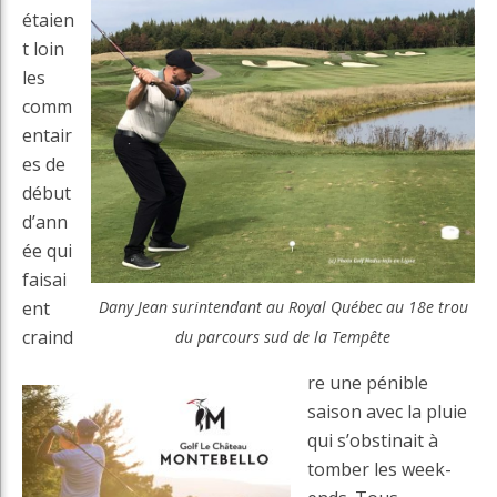
étaien
t loin
les
comm
entair
es de
début
d’ann
ée qui
faisai
ent
Dany Jean surintendant au Royal Québec au 18e trou
craind
du parcours sud de la Tempête
re une pénible
saison avec la pluie
qui s’obstinait à
tomber les week-