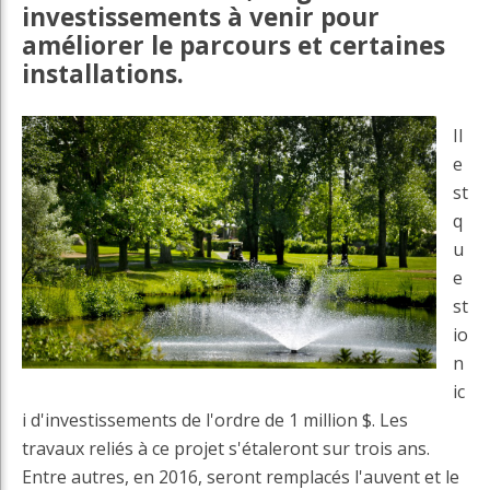
investissements à venir pour
améliorer le parcours et certaines
installations.
Il
e
st
q
u
e
st
io
n
ic
i d'investissements de l'ordre de 1 million $. Les
travaux reliés à ce projet s'étaleront sur trois ans.
Entre autres, en 2016, seront remplacés l'auvent et le