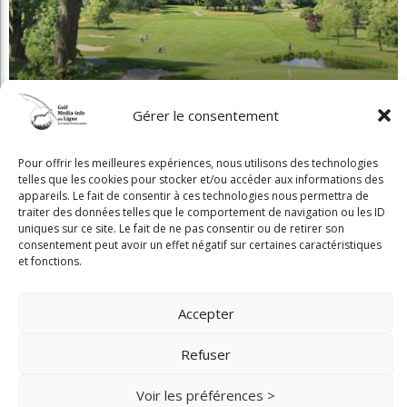
Nouveau Conseil D'administration À
Lévis: Assurer La Pérennité Du Club
GML
05 Août 2026
L'obligation De Signaler Une Infraction
Gérer le consentement
Édouard Rivard
05 Août 2026
Pour offrir les meilleures expériences, nous utilisons des technologies
telles que les cookies pour stocker et/ou accéder aux informations des
appareils. Le fait de consentir à ces technologies nous permettra de
Invitante Terrasse-Resto À Val-Morin Et
traiter des données telles que le comportement de navigation ou les ID
De Belles Améliorations Au Castor
uniques sur ce site. Le fait de ne pas consentir ou de retirer son
consentement peut avoir un effet négatif sur certaines caractéristiques
GML
05 Août 2026
et fonctions.
Clip Bulzaï: Un Ou Deux Gants?
Accepter
GML
05 Août 2026
Refuser
Voir les préférences >