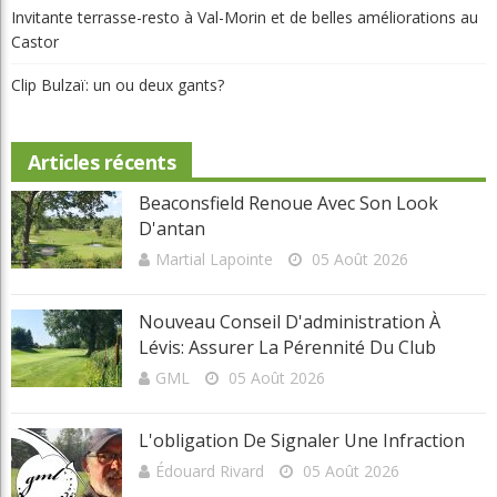
Les règles selon Édouard
Montreal
Non classé
Parcours
Portraits
Potinage
Québec
Réflexion
Tournois et résultats
Toutes les régions