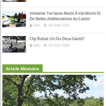
Articles récents
Beaconsfield renoue avec son look d'antan
Nouveau conseil d'administration à Lévis: assurer la pérennité du
club
L'obligation de signaler une infraction
Invitante terrasse-resto à Val-Morin et de belles améliorations au
Castor
Clip Bulzaï: un ou deux gants?
Articles récents
Beaconsfield Renoue Avec Son Look
D'antan
Martial Lapointe
05 Août 2026