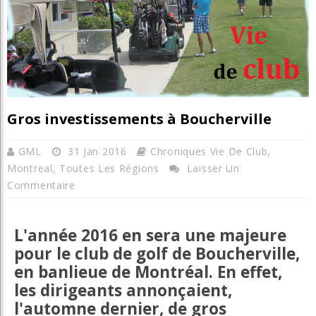
Gros investissements à Boucherville
GML
31 Jan 2016
Chroniques Vie De Club
,
Montreal
,
Toutes Les Régions
Laisser Un
Commentaire
L'année 2016 en sera une majeure
pour le club de golf de Boucherville,
en banlieue de Montréal. En effet,
les dirigeants annonçaient,
l'automne dernier, de gros