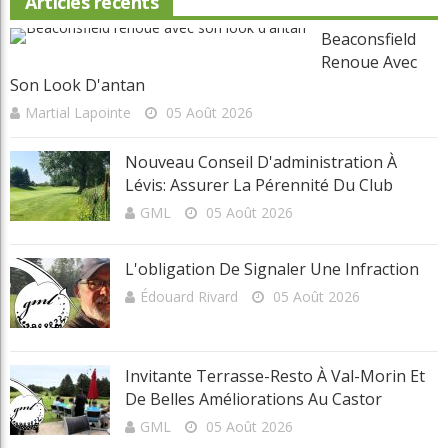
Clip Bulzaï: un ou deux gants?
Articles récents
Beaconsfield
Renoue Avec
Son Look D'antan
Martial Lapointe
05 Août 2026
Nouveau Conseil D'administration À
Lévis: Assurer La Pérennité Du Club
GML
05 Août 2026
L'obligation De Signaler Une Infraction
Édouard Rivard
05 Août 2026
Invitante Terrasse-Resto À Val-Morin Et