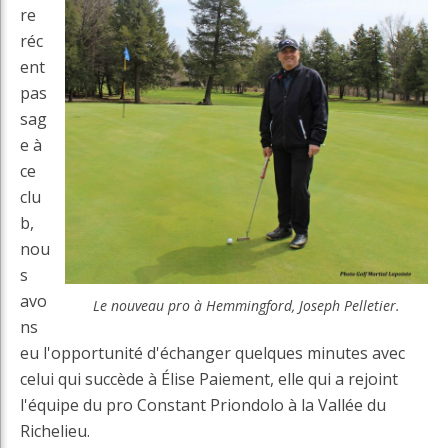
re
réc
ent
pas
sag
e à
ce
clu
b,
nou
s
avo
Le nouveau pro à Hemmingford, Joseph Pelletier.
ns
eu l'opportunité d'échanger quelques minutes avec
celui qui succède à Élise Paiement, elle qui a rejoint
l'équipe du pro Constant Priondolo à la Vallée du
Richelieu.