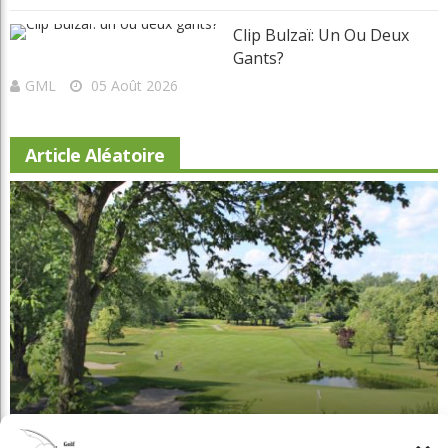
De Belles Améliorations Au Castor
GML
05 Août 2026
Clip Bulzaï: Un Ou Deux
Gants?
GML
05 Août 2026
Article Aléatoire