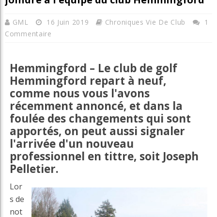
GML
16 Juin 2019
Chroniques Vie De Club
1
Commentaire
Hemmingford – Le club de golf
Hemmingford repart à neuf,
comme nous vous l'avons
récemment annoncé, et dans la
foulée des changements qui sont
apportés, on peut aussi signaler
l'arrivée d'un nouveau
professionnel en tittre, soit Joseph
Pelletier.
Lor
s de
not