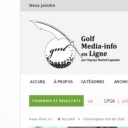
Nous joindre
ACCUEIL
À PROPOS
CATÉGORIES
ARCHIV
PGA Tour
LPGA
TOURNOIS ET RÉSULTATS
| 04 Mar 2026
| 23 Fév 2026
»
Vous êtes ici :
Accueil
Chroniques Vie de club