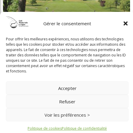
Gérer le consentement
Beaconsfield renoue avec son look d'antan
Pour offrir les meilleures expériences, nous utilisons des technologies
telles que les cookies pour stocker et/ou accéder aux informations des
appareils. Le fait de consentir à ces technologies nous permettra de
traiter des données telles que le comportement de navigation ou les ID
uniques sur ce site. Le fait de ne pas consentir ou de retirer son
consentement peut avoir un effet négatif sur certaines caractéristiques
et fonctions.
Copyright © 2025 Golf Martial Lapointe. Tous droits réservés. Droits d'auteur
Martial Lapointe |
NOUS JOINDRE
Accepter
Politique de confidentialité
Refuser
Toute reproduction de ce texte doit recevoir l'approbation de l'auteur.
Voir les préférences >
Politique de cookies
Politique de confidentialité