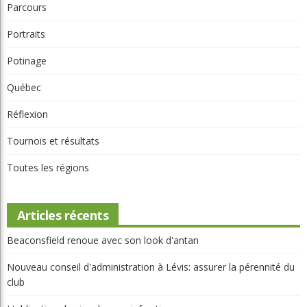
Toutes les régions
Articles récents
Beaconsfield renoue avec son look d'antan
Nouveau conseil d'administration à Lévis: assurer la pérennité du
club
L'obligation de signaler une infraction
Invitante terrasse-resto à Val-Morin et de belles améliorations au
Castor
Clip Bulzaï: un ou deux gants?
Articles récents
Beaconsfield Renoue Avec Son Look