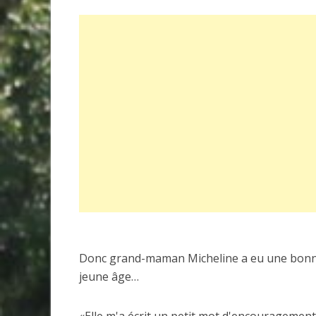
Donc grand-maman Micheline a eu une bonne i
jeune âge…
«Elle m'a écrit un petit mot d'encouragement 