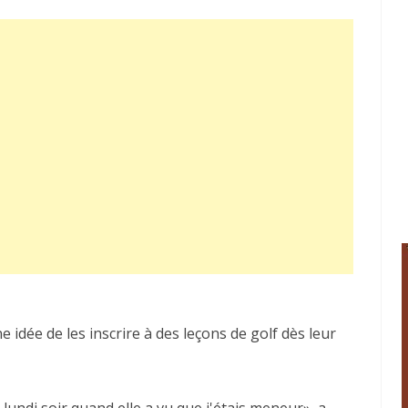
dée de les inscrire à des leçons de golf dès leur
lundi soir quand elle a vu que j'étais meneur», a