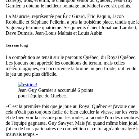
Gariépy, trois, et enfin, le champion senior du Québec, Jean-Guy
Garnier, a obtenu le meilleur pointage individuel avec six points.
La Mauricie, représentée par Éric Girard, Éric Paquin, Jacob
Robitaille et Stéphane Pellerin, a pris la troisième place, tandis que l
Saguenay termine quatrième. Ses joueurs étaient Jonathan Lambert,
Dave Dumais, Jean-Louis Maltais et Louis Aubin.
Terrain long
La compétition se tenait sur le parcours Québec, du Royal Québec.
Les joueurs ont apprécié les conditions du terrain, mais celles
météorologiques, en l'occurrence la bruine un peu froide, ont rendu
le jeu un peu plus difficile.
Jean-Guy Garnier a accumulé 6 points
pour l'équipe de Québec.
«C'est la première fois que je joue au Royal Québec et j'avoue que
cela n'était pas toujours facile de bien calculer la vitesse sur les verts
et de bien voir la cassure pour les roulés, a raconté l'un des membres
de l'équipe gagnante, Guy Sawyer. Mais j'ai quand même bien joué,
j'ai eu de bons partenaires de compétition et ce fut agréable malgré l
mauvais temps.»