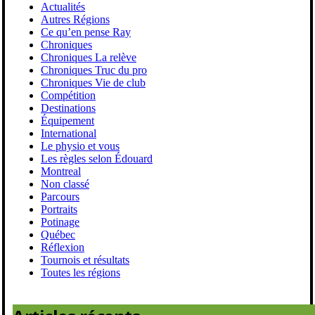
Actualités
Autres Régions
Ce qu’en pense Ray
Chroniques
Chroniques La relève
Chroniques Truc du pro
Chroniques Vie de club
Compétition
Destinations
Équipement
International
Le physio et vous
Les règles selon Édouard
Montreal
Non classé
Parcours
Portraits
Potinage
Québec
Réflexion
Tournois et résultats
Toutes les régions