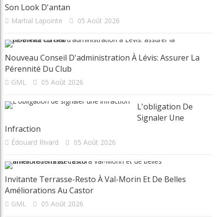
Son Look D'antan
Martial Lapointe
05 Août 2026
Nouveau Conseil D'administration À Lévis: Assurer La
Pérennité Du Club
GML
05 Août 2026
L'obligation De
Signaler Une
Infraction
Édouard Rivard
05 Août 2026
Invitante Terrasse-Resto À Val-Morin Et De Belles
Améliorations Au Castor
GML
05 Août 2026