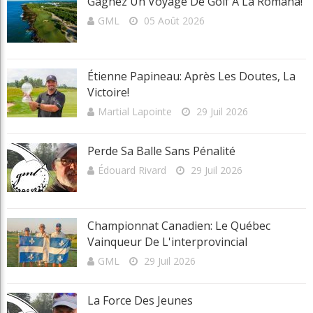
Gagnez Un Voyage De Golf À La Romana!
GML
05 Août 2026
Étienne Papineau: Après Les Doutes, La
Victoire!
Martial Lapointe
29 Juil 2026
Perde Sa Balle Sans Pénalité
Édouard Rivard
29 Juil 2026
Championnat Canadien: Le Québec
Vainqueur De L'interprovincial
GML
29 Juil 2026
La Force Des Jeunes