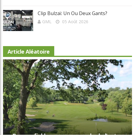
Invitante Terrasse-Resto À Val-Morin Et
De Belles Améliorations Au Castor
GML
05 Août 2026
Clip Bulzaï: Un Ou Deux Gants?
GML
05 Août 2026
Article Aléatoire