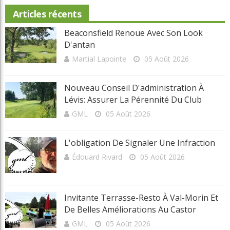
Invitante terrasse-resto à Val-Morin et de belles améliorations au
Castor
Clip Bulzaï: un ou deux gants?
Articles récents
Beaconsfield Renoue Avec Son Look
D'antan
Martial Lapointe
05 Août 2026
Nouveau Conseil D'administration À
Lévis: Assurer La Pérennité Du Club
GML
05 Août 2026
L'obligation De Signaler Une Infraction
Édouard Rivard
05 Août 2026