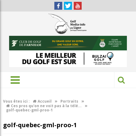
»
»
Vous êtes ici :
Accueil
Portraits
»
Ces pros qu'on ne voit pas à la télé...
golf-quebec-gml-proo-1
golf-quebec-gml-proo-1