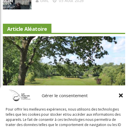
GML
05 Août 2026
Article Aléatoire
Gérer le consentement
Beaconsfield renoue avec son look d'antan
Pour offrir les meilleures expériences, nous utilisons des technologies
telles que les cookies pour stocker et/ou accéder aux informations des
appareils. Le fait de consentir à ces technologies nous permettra de
traiter des données telles que le comportement de navigation ou les ID