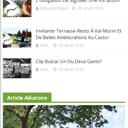
L'obligation De Signaler Une Infraction
Édouard Rivard
05 Août 2026
Invitante Terrasse-Resto À Val-Morin Et
De Belles Améliorations Au Castor
GML
05 Août 2026
Clip Bulzaï: Un Ou Deux Gants?
GML
05 Août 2026
Article Aléatoire