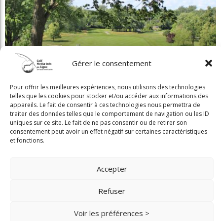
Gérer le consentement
Beaconsfield renoue avec son look d'antan
Pour offrir les meilleures expériences, nous utilisons des technologies
telles que les cookies pour stocker et/ou accéder aux informations des
appareils. Le fait de consentir à ces technologies nous permettra de
traiter des données telles que le comportement de navigation ou les ID
uniques sur ce site. Le fait de ne pas consentir ou de retirer son
consentement peut avoir un effet négatif sur certaines caractéristiques
et fonctions.
Copyright © 2025 Golf Martial Lapointe. Tous droits réservés. Droits d'auteur
Accepter
Martial Lapointe |
NOUS JOINDRE
Politique de confidentialité
Refuser
Toute reproduction de ce texte doit recevoir l'approbation de l'auteur.
Voir les préférences >