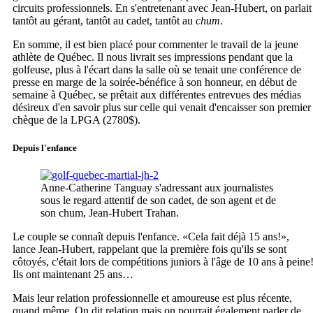
circuits professionnels. En s'entretenant avec Jean-Hubert, on parlait
tantôt au gérant, tantôt au cadet, tantôt au
chum
.
En somme, il est bien placé pour commenter le travail de la jeune
athlète de Québec. Il nous livrait ses impressions pendant que la
golfeuse, plus à l'écart dans la salle où se tenait une conférence de
presse en marge de la soirée-bénéfice à son honneur, en début de
semaine à Québec, se prêtait aux différentes entrevues des médias
désireux d'en savoir plus sur celle qui venait d'encaisser son premier
chèque de la LPGA (2780$).
Depuis l'enfance
Anne-Catherine Tanguay s'adressant aux journalistes
sous le regard attentif de son cadet, de son agent et de
son chum, Jean-Hubert Trahan.
Le couple se connaît depuis l'enfance. «Cela fait déjà 15 ans!»,
lance Jean-Hubert, rappelant que la première fois qu'ils se sont
côtoyés, c'était lors de compétitions juniors à l'âge de 10 ans à peine
Ils ont maintenant 25 ans…
Mais leur relation professionnelle et amoureuse est plus récente,
quand même. On dit relation mais on pourrait également parler de