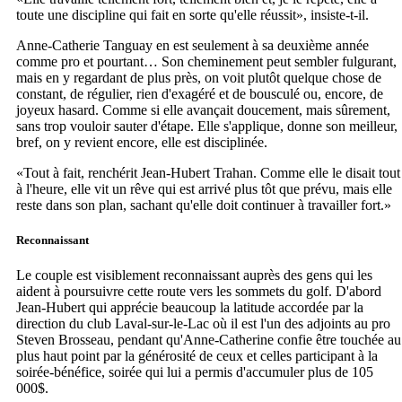
toute une discipline qui fait en sorte qu'elle réussit», insiste-t-il.
Anne-Catherie Tanguay en est seulement à sa deuxième année
comme pro et pourtant… Son cheminement peut sembler fulgurant,
mais en y regardant de plus près, on voit plutôt quelque chose de
constant, de régulier, rien d'exagéré et de bousculé ou, encore, de
joyeux hasard. Comme si elle avançait doucement, mais sûrement,
sans trop vouloir sauter d'étape. Elle s'applique, donne son meilleur,
bref, on y revient encore, elle est disciplinée.
«Tout à fait, renchérit Jean-Hubert Trahan. Comme elle le disait tout
à l'heure, elle vit un rêve qui est arrivé plus tôt que prévu, mais elle
reste dans son plan, sachant qu'elle doit continuer à travailler fort.»
Reconnaissant
Le couple est visiblement reconnaissant auprès des gens qui les
aident à poursuivre cette route vers les sommets du golf. D'abord
Jean-Hubert qui apprécie beaucoup la latitude accordée par la
direction du club Laval-sur-le-Lac où il est l'un des adjoints au pro
Steven Brosseau, pendant qu'Anne-Catherine confie être touchée au
plus haut point par la générosité de ceux et celles participant à la
soirée-bénéfice, soirée qui lui a permis d'accumuler plus de 105
000$.