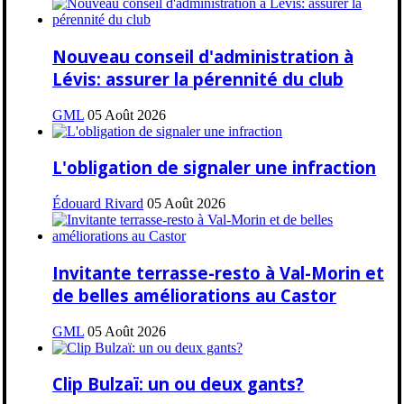
Nouveau conseil d'administration à
Lévis: assurer la pérennité du club
GML
05 Août 2026
L'obligation de signaler une infraction
Édouard Rivard
05 Août 2026
Invitante terrasse-resto à Val-Morin et
de belles améliorations au Castor
GML
05 Août 2026
Clip Bulzaï: un ou deux gants?