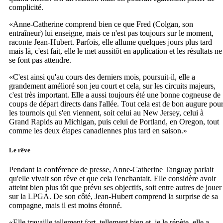
complicité.
«Anne-Catherine comprend bien ce que Fred (Colgan, son
entraîneur) lui enseigne, mais ce n'est pas toujours sur le moment,
raconte Jean-Hubert. Parfois, elle allume quelques jours plus tard
mais là, c'est fait, elle le met aussitôt en application et les résultats ne
se font pas attendre.
«C'est ainsi qu'au cours des derniers mois, poursuit-il, elle a
grandement amélioré son jeu court et cela, sur les circuits majeurs,
c'est très important. Elle a aussi toujours été une bonne cogneuse de
coups de départ directs dans l'allée. Tout cela est de bon augure pou
les tournois qui s'en viennent, soit celui au New Jersey, celui à
Grand Rapids au Michigan, puis celui de Portland, en Oregon, tout
comme les deux étapes canadiennes plus tard en saison.»
Le rêve
Pendant la conférence de presse, Anne-Catherine Tanguay parlait
qu'elle vivait son rêve et que cela l'enchantait. Elle considère avoir
atteint bien plus tôt que prévu ses objectifs, soit entre autres de jouer
sur la LPGA. De son côté, Jean-Hubert comprend la surprise de sa
compagne, mais il est moins étonné.
«Elle travaille tellement fort, tellement bien et, je le répète, elle a