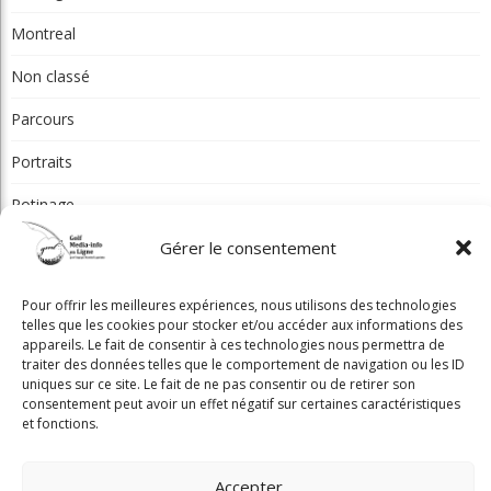
Non classé
Parcours
Portraits
Potinage
Québec
Réflexion
Gérer le consentement
Tournois et résultats
Pour offrir les meilleures expériences, nous utilisons des technologies
telles que les cookies pour stocker et/ou accéder aux informations des
Toutes les régions
appareils. Le fait de consentir à ces technologies nous permettra de
traiter des données telles que le comportement de navigation ou les ID
uniques sur ce site. Le fait de ne pas consentir ou de retirer son
Articles récents
consentement peut avoir un effet négatif sur certaines caractéristiques
et fonctions.
Beaconsfield renoue avec son look d'antan
Accepter
Nouveau conseil d'administration à Lévis: assurer la pérennité du