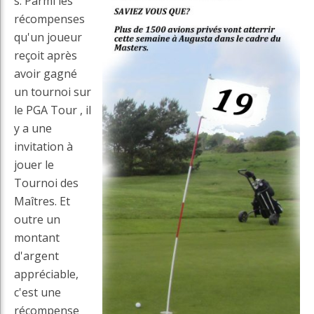
s. Parmi les
récompenses
qu'un joueur
reçoit après
avoir gagné
un tournoi sur
le PGA Tour , il
y a une
invitation à
jouer le
Tournoi des
Maîtres. Et
outre un
montant
d'argent
appréciable,
c'est une
récompense