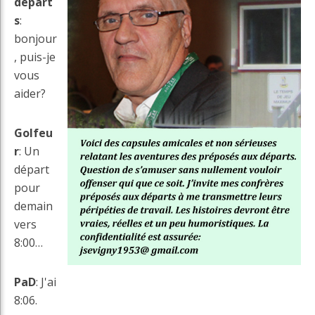
départ
s
:
bonjour
, puis-je
vous
aider?
Golfeu
r
: Un
départ
pour
demain
vers
8:00…
PaD
: J'ai
8:06.