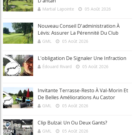
D'antan
Martial Lapointe
05 Août 2026
Nouveau Conseil D'administration À
Lévis: Assurer La Pérennité Du Club
GML
05 Août 2026
L'obligation De Signaler Une Infraction
Édouard Rivard
05 Août 2026
Invitante Terrasse-Resto À Val-Morin Et
De Belles Améliorations Au Castor
GML
05 Août 2026
Clip Bulzaï: Un Ou Deux Gants?
GML
05 Août 2026