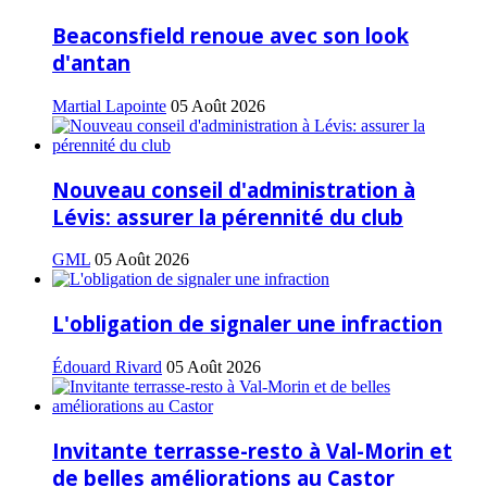
Beaconsfield renoue avec son look
d'antan
Martial Lapointe
05 Août 2026
Nouveau conseil d'administration à
Lévis: assurer la pérennité du club
GML
05 Août 2026
L'obligation de signaler une infraction
Édouard Rivard
05 Août 2026
Invitante terrasse-resto à Val-Morin et
de belles améliorations au Castor