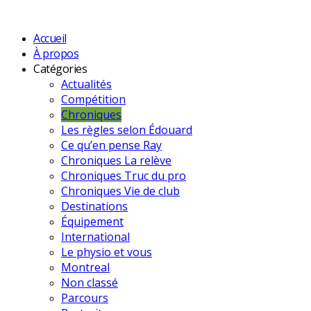
Accueil
À propos
Catégories
Actualités
Compétition
Chroniques
Les règles selon Édouard
Ce qu’en pense Ray
Chroniques La relève
Chroniques Truc du pro
Chroniques Vie de club
Destinations
Équipement
International
Le physio et vous
Montreal
Non classé
Parcours