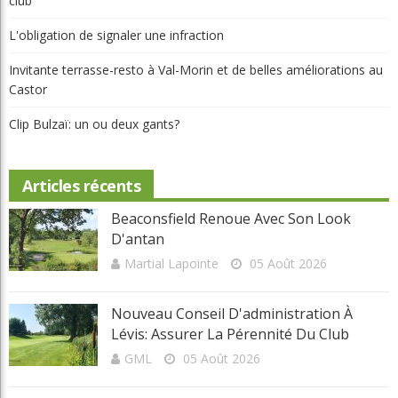
Actualités
Autres Régions
Ce qu’en pense Ray
Chroniques
Chroniques La relève
Chroniques Truc du pro
Chroniques Vie de club
Compétition
Destinations
Équipement
International