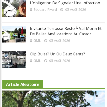
Le physio et vous
Les règles selon Édouard
Montreal
Non classé
Parcours
Portraits
Potinage
Québec
Réflexion
Tournois et résultats
Toutes les régions