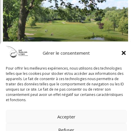
Articles récents
Beaconsfield renoue avec son look d'antan
Nouveau conseil d'administration à Lévis: assurer la pérennité du
club
L'obligation de signaler une infraction
Gérer le consentement
Invitante terrasse-resto à Val-Morin et de belles améliorations au
Castor
Pour offrir les meilleures expériences, nous utilisons des technologies
telles que les cookies pour stocker et/ou accéder aux informations des
Clip Bulzaï: un ou deux gants?
appareils. Le fait de consentir à ces technologies nous permettra de
traiter des données telles que le comportement de navigation ou les ID
uniques sur ce site. Le fait de ne pas consentir ou de retirer son
consentement peut avoir un effet négatif sur certaines caractéristiques
Articles récents
et fonctions.
Beaconsfield Renoue Avec Son Look
D'antan
Accepter
Martial Lapointe
05 Août 2026
Refuser