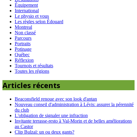
Équipement
International
Le physio et vous
Les règles selon Édouard
Montreal
Non classé
Parcours
Portraits
Potinage
Québec
Réflexion
Tournois et résultats
Toutes les régions
Articles récents
Beaconsfield renoue avec son look d'antan
Nouveau conseil d'administration à Lévis: assurer la pérennité
du club
L'obligation de signaler une infraction
Invitante terrasse-resto à Val-Morin et de belles améliorations
au Castor
Clip Bulzaï: un ou deux gants?