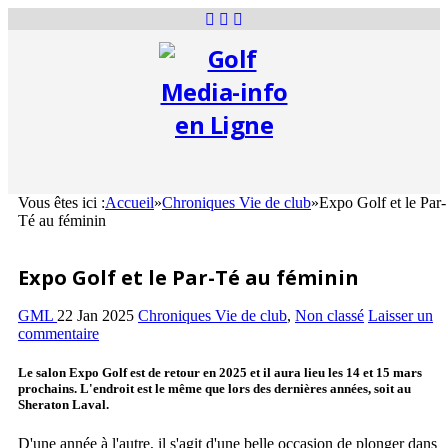
Vous êtes ici :
Accueil
»
Chroniques Vie de club
»
Expo Golf et le Par-
Té au féminin
Expo Golf et le Par-Té au féminin
GML
22 Jan 2025
Chroniques Vie de club
,
Non classé
Laisser un
commentaire
Le salon Expo Golf est de retour en 2025 et il aura lieu les 14 et 15 mars
prochains. L'endroit est le même que lors des dernières années, soit au
Sheraton Laval.
D'une année à l'autre, il s'agit d'une belle occasion de plonger dans