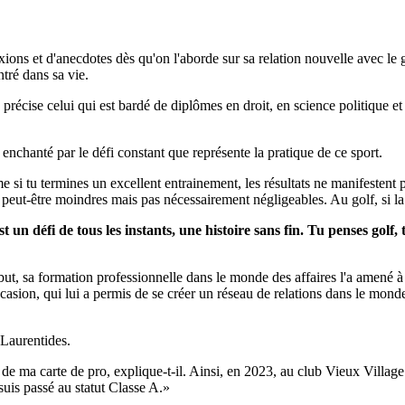
exions et d'anecdotes dès qu'on l'aborde sur sa relation nouvelle avec le
ntré dans sa vie.
écise celui qui est bardé de diplômes en droit, en science politique e
é enchanté par le défi constant que représente la pratique de ce sport.
me si tu termines un excellent entrainement, les résultats ne manifestent
eut-être moindres mais pas nécessairement négligeables. Au golf, si la fo
 un défi de tous les instants, une histoire sans fin. Tu penses golf, 
ut, sa formation professionnelle dans le monde des affaires l'a amené à 
casion, qui lui a permis de se créer un réseau de relations dans le mond
 Laurentides.
 de ma carte de pro, explique-t-il. Ainsi, en 2023, au club Vieux Villag
suis passé au statut Classe A.»