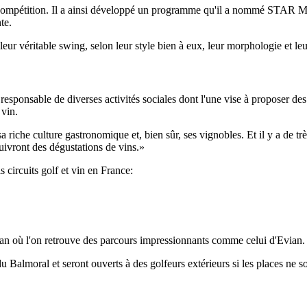
ue la compétition. Il a ainsi développé un programme qu'il a nommé ST
te.
eur véritable swing, selon leur style bien à eux, leur morphologie et leu
sponsable de diverses activités sociales dont l'une vise à proposer des 
 vin.
de sa riche culture gastronomique et, bien sûr, ses vignobles. Et il y a de
suivront des dégustations de vins.»
 circuits golf et vin en France:
éman où l'on retrouve des parcours impressionnants comme celui d'Evian.
u Balmoral et seront ouverts à des golfeurs extérieurs si les places ne s