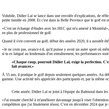
Volubile, Didier Laï se lance dans une envolée d'explications, de réfl
petite famille en 2008. Et c'est dans la Belle Province que le golf est e
«C'est un échange d'études avec les HEC qui m'a amené à Montréal», pr
en plus de professionnel de golf.
Quand il s'est converti au golf, début des années 2020, il a aussitôt ét
«Je ne crois pas, avance-t-il, qu'il puisse y avoir un autre sport où mê
si tu es fatigué au lendemain d'un entraînement, tes performances sont p
«Chaque coup, poursuit Didier Laï, exige la perfection. C'est
fait avancer.»
À 55 ans, il pratique le golf depuis seulement quelques années. Au déb
gamme. Une activité très appréciée des participants et, par la même oc
Cette année, Didier Laï se joint à l'équipe du Balmoral dans les
«J'ai ensuite cherché à m'améliorer davantage jusqu'à viser l'obtention
compétition que j'ai finalement réussi. C'est en décembre 2024 que je 