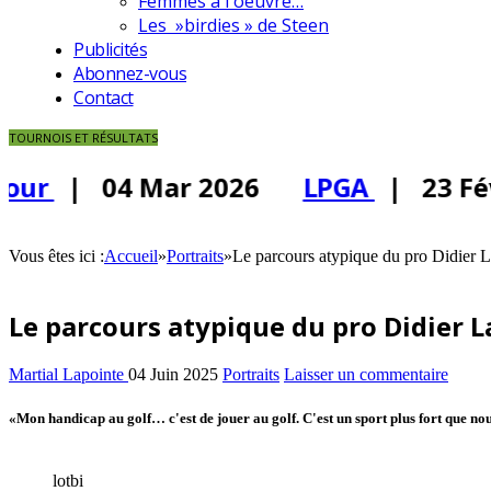
Femmes à l'oeuvre…
Les »birdies » de Steen
Publicités
Abonnez-vous
Contact
TOURNOIS ET RÉSULTATS
our
| 04 Mar 2026
LPGA
| 23 Fév
Vous êtes ici :
Accueil
»
Portraits
»
Le parcours atypique du pro Didier L
Le parcours atypique du pro Didier L
Martial Lapointe
04 Juin 2025
Portraits
Laisser un commentaire
«Mon handicap au golf… c'est de jouer au golf. C'est un sport plus fort que nou
lotbi