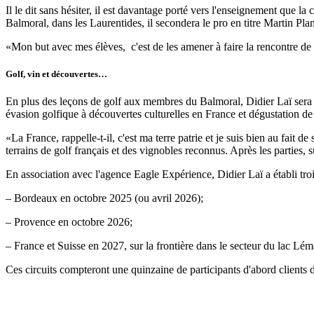
Il le dit sans hésiter, il est davantage porté vers l'enseignement q
Balmoral, dans les Laurentides, il secondera le pro en titre Martin Plan
«Mon but avec mes élèves, c'est de les amener à faire la rencontre de l
Golf, vin et découvertes…
En plus des leçons de golf aux membres du Balmoral, Didier Laï sera re
évasion golfique à découvertes culturelles en France et dégustation de
«La France, rappelle-t-il, c'est ma terre patrie et je suis bien au fait 
terrains de golf français et des vignobles reconnus. Après les parties, 
En association avec l'agence Eagle Expérience, Didier Laï a établi trois
– Bordeaux en octobre 2025 (ou avril 2026);
– Provence en octobre 2026;
– France et Suisse en 2027, sur la frontière dans le secteur du lac L
Ces circuits compteront une quinzaine de participants d'abord clients d