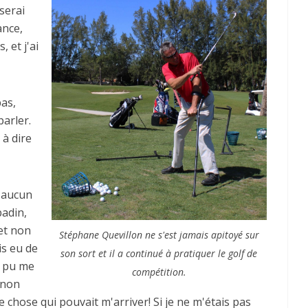
 serai
ance,
 et j'ai
pas,
arler.
 à dire
, aucun
badin,
 et non
Stéphane Quevillon ne s'est jamais apitoyé sur
is eu de
son sort et il a continué à pratiquer le golf de
t pu me
compétition.
, non
elle chose qui pouvait m'arriver! Si je ne m'étais pas