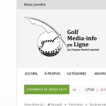
Nous joindre
ACCUEIL
À PROPOS
CATÉGORIES
ARCHIV
PGA Tour
LPGA
TOURNOIS ET RÉSULTATS
| 04 Mar 2026
| 23 Fév 2026
»
»
Vous êtes ici :
Accueil
Portraits
Un bras suf