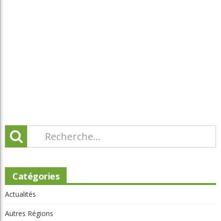
Parcours
Portraits
Potinage
Québec
Réflexion
Tournois et résultats
Toutes les régions
Articles récents
Beaconsfield renoue avec son look d'antan
Nouveau conseil d'administration à Lévis: assurer la pérennité du
club