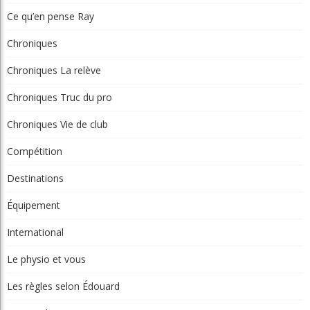
L'obligation de signaler une infraction
Invitante terrasse-resto à Val-Morin et de belles améliorations au
Castor
Clip Bulzaï: un ou deux gants?
Articles récents
Beaconsfield Renoue Avec Son Look
D'antan
Martial Lapointe
05 Août 2026
Nouveau Conseil D'administration À
Lévis: Assurer La Pérennité Du Club
GML
05 Août 2026
L'obligation De Signaler Une Infraction