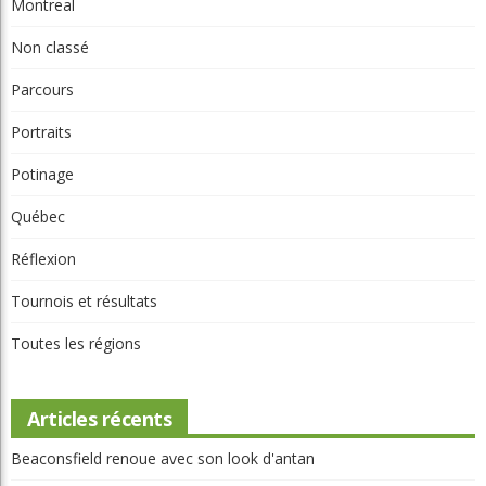
Édouard Rivard
05 Août 2026
Invitante Terrasse-Resto À Val-Morin Et
De Belles Améliorations Au Castor
GML
05 Août 2026
Clip Bulzaï: Un Ou Deux Gants?
GML
05 Août 2026
Article Aléatoire