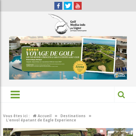
»
»
Vous êtes ici :
Accueil
Destinations
L'envol épatant de Eagle Experience