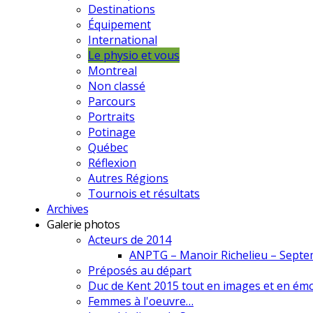
Destinations
Équipement
International
Le physio et vous
Montreal
Non classé
Parcours
Portraits
Potinage
Québec
Réflexion
Autres Régions
Tournois et résultats
Archives
Galerie photos
Acteurs de 2014
ANPTG – Manoir Richelieu – Sept
Préposés au départ
Duc de Kent 2015 tout en images et en émo
Femmes à l'oeuvre…