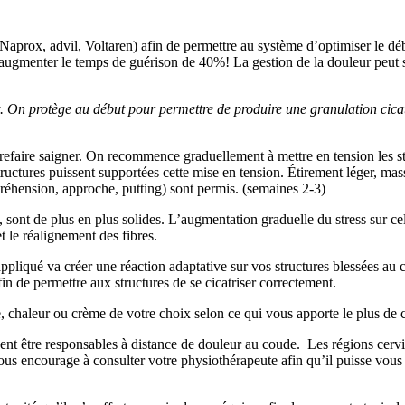
(Naprox, advil, Voltaren) afin de permettre au système d’optimiser le déb
 augmenter le temps de guérison de 40%! La gestion de la douleur peut se
n protège au début pour permettre de produire une granulation cicatrici
e refaire saigner. On recommence graduellement à mettre en tension les st
 structures puissent supportées cette mise en tension. Étirement léger, m
(préhension, approche, putting) sont permis. (semaines 2-3)
sont de plus en plus solides. L’augmentation graduelle du stress sur cell
et le réalignement des fibres.
 appliqué va créer une réaction adaptative sur vos structures blessées a
in de permettre aux structures de se cicatriser correctement.
ce, chaleur ou crème de votre choix selon ce qui vous apporte le plus de 
vent être responsables à distance de douleur au coude. Les régions cervi
us encourage à consulter votre physiothérapeute afin qu’il puisse vous 