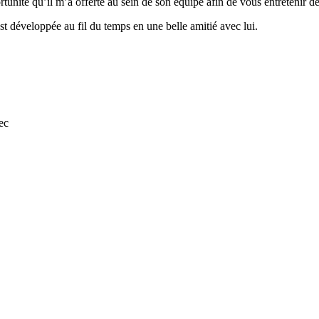
tunité qu’il m’a offerte au sein de son équipe afin de vous entretenir de 
st développée au fil du temps en une belle amitié avec lui.
ec