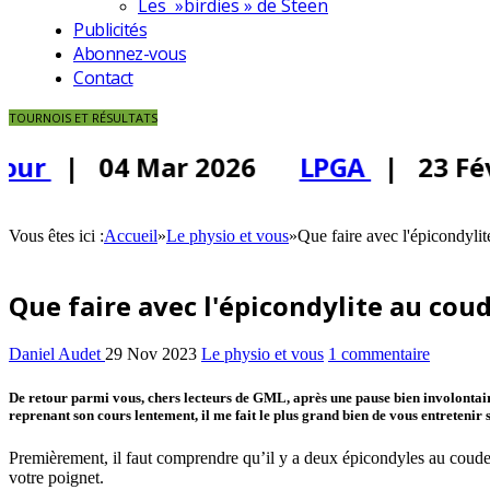
Les »birdies » de Steen
Publicités
Abonnez-vous
Contact
TOURNOIS ET RÉSULTATS
our
| 04 Mar 2026
LPGA
| 23 Fév
Vous êtes ici :
Accueil
»
Le physio et vous
»
Que faire avec l'épicondyli
Que faire avec l'épicondylite au cou
Daniel Audet
29 Nov 2023
Le physio et vous
1 commentaire
De retour parmi vous, chers lecteurs de GML, après une pause bien involontair
reprenant son cours lentement, il me fait le plus grand bien de vous entretenir
Premièrement, il faut comprendre qu’il y a deux épicondyles au coude. 
votre poignet.